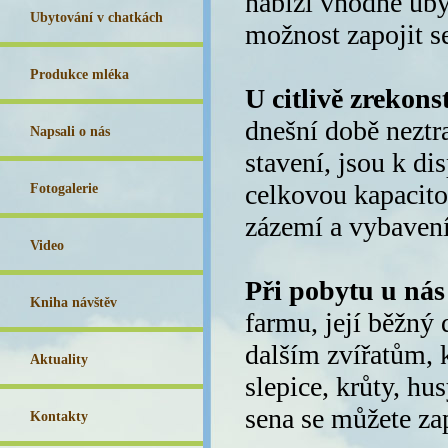
nabízí vhodné uby
Ubytování v chatkách
možnost zapojit s
Produkce mléka
U citlivě zrekon
dnešní době neztr
Napsali o nás
stavení, jsou k d
celkovou kapacito
Fotogalerie
zázemí a vybavení
Video
Při pobytu u nás
Kniha návštěv
farmu, její běžný 
dalším zvířatům, k
Aktuality
slepice, krůty, hus
sena se můžete zap
Kontakty