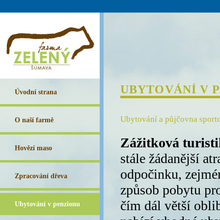
UBYTOVÁNÍ V 
Úvodní strana
Ubytování a půjčovna sport
O naší farmě
Zážitková turisti
Hovězí maso
stále žádanější at
odpočinku, zejmé
Zpracování dřeva
způsob pobytu pro
čím dál větší obl
Ubytování v penzionu