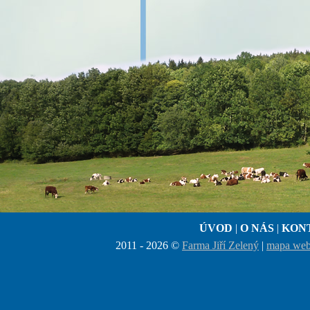
ÚVOD
|
O NÁS
|
KON
2011 - 2026 ©
Farma Jiří Zelený
|
mapa we