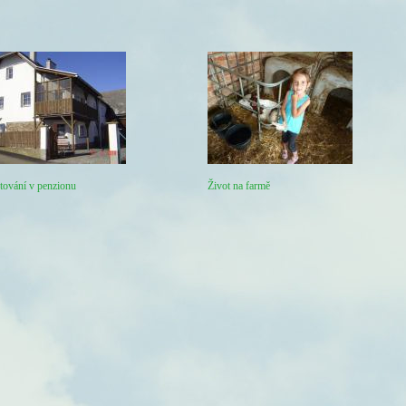
ování v penzionu
Život na farmě