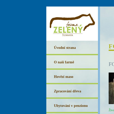
F
Úvodní strana
O naší farmě
F
Hovězí maso
Zpracování dřeva
Ubytování v penzionu
Živo