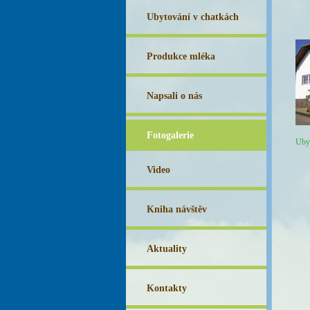
Ubytování v chatkách
Produkce mléka
Napsali o nás
Fotogalerie
Ubyt
Video
Kniha návštěv
Aktuality
Kontakty